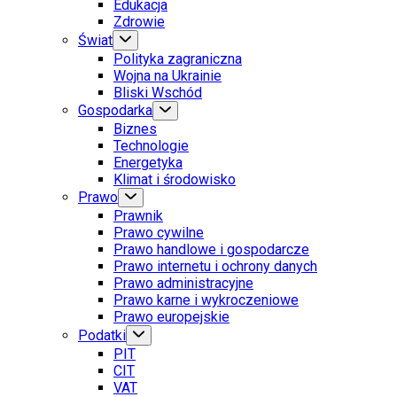
Edukacja
Zdrowie
Świat
Polityka zagraniczna
Wojna na Ukrainie
Bliski Wschód
Gospodarka
Biznes
Technologie
Energetyka
Klimat i środowisko
Prawo
Prawnik
Prawo cywilne
Prawo handlowe i gospodarcze
Prawo internetu i ochrony danych
Prawo administracyjne
Prawo karne i wykroczeniowe
Prawo europejskie
Podatki
PIT
CIT
VAT