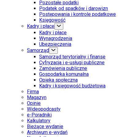
Pozostałe podatki
Podatek od spadków i darowizn
Postępowania i kontrole podatkowe
Księgowość
Kadry i płace
Kadry i płace
Wynagrodzenia
Ubezpieczenia
Samorząd
Samorząd terytorialny i finanse
Cyfryzacja i e-usługi publiczne
Zamówienia publiczne
Gospodarka komunalna
Opieka społeczna
Kadry i księgowość budżetowa
Firma
Magazyn
Opinie
Wideopodcasty
e-Poradniki
Kalkulatory
Bieżące wydanie
Archiwum e-wydań