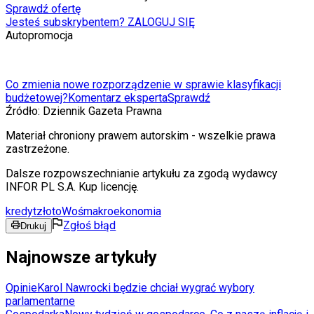
Sprawdź ofertę
Jesteś subskrybentem? ZALOGUJ SIĘ
Autopromocja
Co zmienia nowe rozporządzenie w sprawie klasyfikacji
budżetowej?
Komentarz eksperta
Sprawdź
Źródło:
Dziennik Gazeta Prawna
Materiał chroniony prawem autorskim - wszelkie prawa
zastrzeżone.
Dalsze rozpowszechnianie artykułu za zgodą wydawcy
INFOR PL S.A. Kup licencję.
kredyt
złoto
Woś
makroekonomia
Zgłoś błąd
Drukuj
Najnowsze artykuły
Opinie
Karol Nawrocki będzie chciał wygrać wybory
parlamentarne