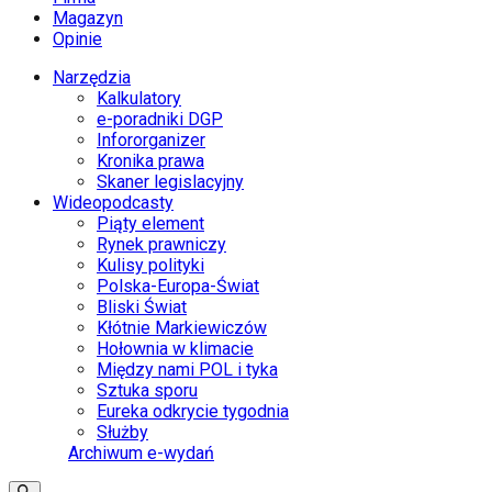
Magazyn
Opinie
Narzędzia
Kalkulatory
e-poradniki DGP
Infororganizer
Kronika prawa
Skaner legislacyjny
Wideopodcasty
Piąty element
Rynek prawniczy
Kulisy polityki
Polska-Europa-Świat
Bliski Świat
Kłótnie Markiewiczów
Hołownia w klimacie
Między nami POL i tyka
Sztuka sporu
Eureka odkrycie tygodnia
Służby
Archiwum e-wydań