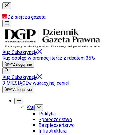
Dzisiejsza gazeta
Kup Subskrypcję
Kup dostęp w promocji:
teraz z rabatem 35%
Zaloguj się
Kup Subskrypcję
3 MIESIĄCE
w wakacyjnej cenie!
Zaloguj się
Kraj
Polityka
Społeczeństwo
Bezpieczeństwo
Infrastruktura