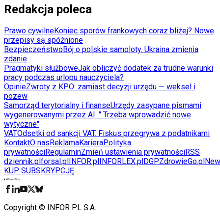
Redakcja poleca
Prawo cywilne
Koniec sporów frankowych coraz bliżej? Nowe
przepisy są spóźnione
Bezpieczeństwo
Bój o polskie samoloty. Ukraina zmienia
zdanie
Pragmatyki służbowe
Jak obliczyć dodatek za trudne warunki
pracy podczas urlopu nauczyciela?
Opinie
Zwroty z KPO: zamiast decyzji urzędu — weksel i
pozew
Samorząd terytorialny i finanse
Urzędy zasypane pismami
wygenerowanymi przez AI. " Trzeba wprowadzić nowe
wytyczne"
VAT
Odsetki od sankcji VAT. Fiskus przegrywa z podatnikami
Kontakt
O nas
Reklama
Kariera
Polityka
prywatności
Regulamin
Zmień ustawienia prywatności
RSS
dziennik.pl
forsal.pl
INFOR.pl
INFORLEX.pl
DGP
ZdrowieGo.pl
New
KUP SUBSKRYPCJĘ
Pobierz w
Pobierz z
Copyright © INFOR PL S.A.