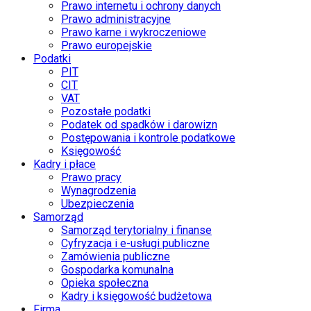
Prawo internetu i ochrony danych
Prawo administracyjne
Prawo karne i wykroczeniowe
Prawo europejskie
Podatki
PIT
CIT
VAT
Pozostałe podatki
Podatek od spadków i darowizn
Postępowania i kontrole podatkowe
Księgowość
Kadry i płace
Prawo pracy
Wynagrodzenia
Ubezpieczenia
Samorząd
Samorząd terytorialny i finanse
Cyfryzacja i e-usługi publiczne
Zamówienia publiczne
Gospodarka komunalna
Opieka społeczna
Kadry i księgowość budżetowa
Firma