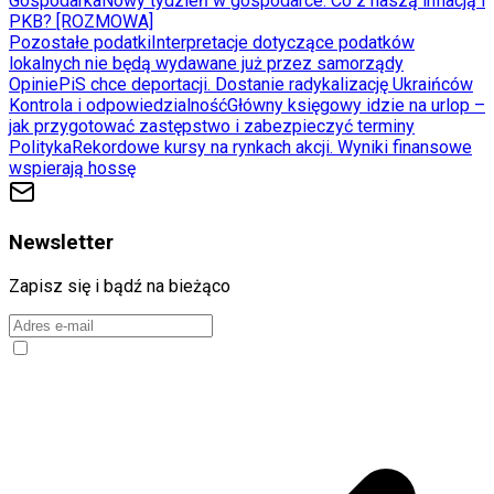
Gospodarka
Nowy tydzień w gospodarce. Co z naszą inflacją i
PKB? [ROZMOWA]
Pozostałe podatki
Interpretacje dotyczące podatków
lokalnych nie będą wydawane już przez samorządy
Opinie
PiS chce deportacji. Dostanie radykalizację Ukraińców
Kontrola i odpowiedzialność
Główny księgowy idzie na urlop –
jak przygotować zastępstwo i zabezpieczyć terminy
Polityka
Rekordowe kursy na rynkach akcji. Wyniki finansowe
wspierają hossę
Newsletter
Zapisz się i bądź na bieżąco