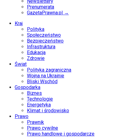
Newslettery
Prenumerata
GazetaPrawna.pl →
Kraj
Polityka
Społeczeństwo
Bezpieczeństwo
Infrastruktura
Edukacja
Zdrowie
Świat
Polityka zagraniczna
Wojna na Ukrainie
Bliski Wschód
Gospodarka
Biznes
Technologie
Energetyka
Klimat i środowisko
Prawo
Prawnik
Prawo cywilne
Prawo handlowe i gospodarcze