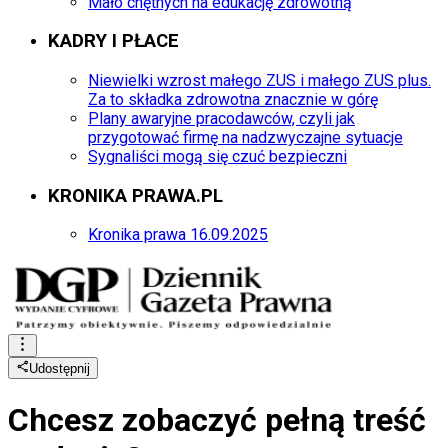
Mało chętnych na edukację zdrowotną
KADRY I PŁACE
Niewielki wzrost małego ZUS i małego ZUS plus.
Za to składka zdrowotna znacznie w górę
Plany awaryjne pracodawców, czyli jak
przygotować firmę na nadzwyczajne sytuacje
Sygnaliści mogą się czuć bezpieczni
KRONIKA PRAWA.PL
Kronika prawa 16.09.2025
Udostępnij
Chcesz zobaczyć
pełną treść