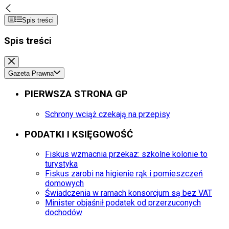
Spis treści
Spis treści
Gazeta Prawna
PIERWSZA STRONA GP
Schrony wciąż czekają na przepisy
PODATKI I KSIĘGOWOŚĆ
Fiskus wzmacnia przekaz: szkolne kolonie to
turystyka
Fiskus zarobi na higienie rąk i pomieszczeń
domowych
Świadczenia w ramach konsorcjum są bez VAT
Minister objaśnił podatek od przerzuconych
dochodów