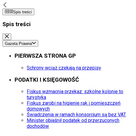
Spis treści
Spis treści
Gazeta Prawna
PIERWSZA STRONA GP
Schrony wciąż czekają na przepisy
PODATKI I KSIĘGOWOŚĆ
Fiskus wzmacnia przekaz: szkolne kolonie to
turystyka
Fiskus zarobi na higienie rąk i pomieszczeń
domowych
Świadczenia w ramach konsorcjum są bez VAT
Minister objaśnił podatek od przerzuconych
dochodów