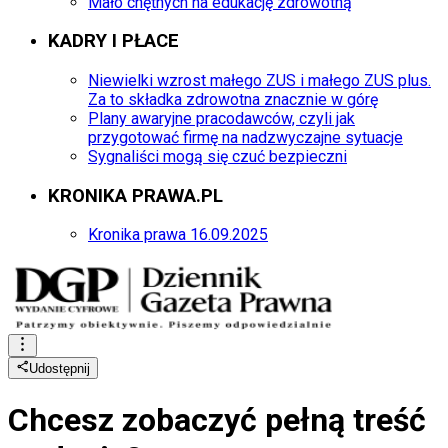
Mało chętnych na edukację zdrowotną
KADRY I PŁACE
Niewielki wzrost małego ZUS i małego ZUS plus.
Za to składka zdrowotna znacznie w górę
Plany awaryjne pracodawców, czyli jak
przygotować firmę na nadzwyczajne sytuacje
Sygnaliści mogą się czuć bezpieczni
KRONIKA PRAWA.PL
Kronika prawa 16.09.2025
Udostępnij
Chcesz zobaczyć
pełną treść