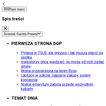
Spis treści
Spis treści
Dziennik Gazeta Prawna
PIERWSZA STRONA DGP
Pytania w TSUE, ale prezesi i tak muszą płacić za
spółkę
Inwestorzy chcą wiedzieć, ile mogą od nich żądać
gminy
Wojna przeniesiona na teren Rosji
Laptopy w szkole: najpierw zakupy, potem
koncepcja
Niskie emerytury zabolą przede wszystkim
kobiety
TEMAT DNIA