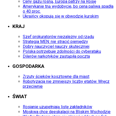
Ceny gazu rosną, Europa patrzy na Rosję
Amerykanie tną wydobycie, bo cena paliwa spadła
o 40 proc.
Ukraińcy okopują się w obwodzie kurskim
KRAJ
Szef prokuratorów niezależny od rządu
Strategia MEN: nie stracić pieniędzy
Dobry nauczyciel nauczy skuteczniej
Polska potrzebuje zdolności do cyberataku
Dilerów narkotyków zastąpiła poczta
GOSPODARKA
Zrzuty ścieków kosztowne dla miast
Robotyzacja nie zmniejszy liczby etatów. Wręcz
przeciwnie
ŚWIAT
Rosjanie uzupełniają listę zakładników
Moskwa chce deeskalacji na Bliskim Wschodzie