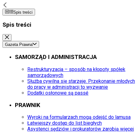
Spis treści
Spis treści
Gazeta Prawna
SAMORZĄD I ADMINISTRACJA
Restrukturyzacja – sposób na kłopoty spółek
samorządowych
Służba cywilna się starzeje. Przekonanie młodych
do pracy w administracji to wyzwanie
Dodatki osłonowe są passé
PRAWNIK
Wyroki na formularzach mogą odejść do lamusa
Łatwiejszy dostęp do list biegłych
Asystenci sędziów i prokuratorów zarobią więcej