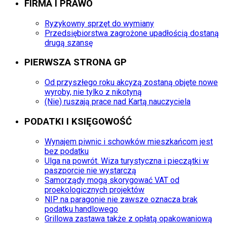
FIRMA I PRAWO
Ryzykowny sprzęt do wymiany
Przedsiębiorstwa zagrożone upadłością dostaną
drugą szansę
PIERWSZA STRONA GP
Od przyszłego roku akcyzą zostaną objęte nowe
wyroby, nie tylko z nikotyną
(Nie) ruszają prace nad Kartą nauczyciela
PODATKI I KSIĘGOWOŚĆ
Wynajem piwnic i schowków mieszkańcom jest
bez podatku
Ulga na powrót. Wiza turystyczna i pieczątki w
paszporcie nie wystarczą
Samorządy mogą skorygować VAT od
proekologicznych projektów
NIP na paragonie nie zawsze oznacza brak
podatku handlowego
Grillowa zastawa także z opłatą opakowaniową